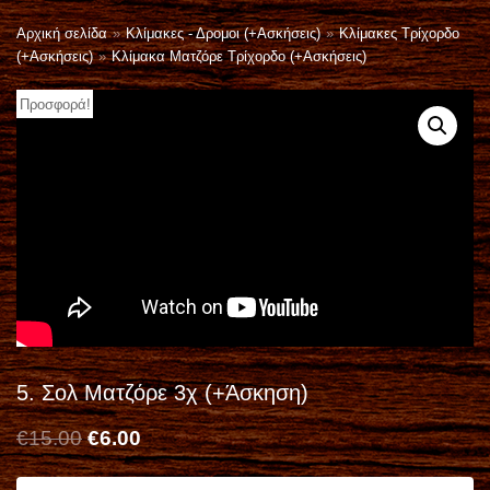
Μεταπηδήστε
Αρχική σελίδα
»
Κλίμακες - Δρομοι (+Ασκήσεις)
»
Κλίμακες Τρίχορδο
στο
(+Ασκήσεις)
»
Κλίμακα Ματζόρε Τρίχορδο (+Ασκήσεις)
περιεχόμενο
Προσφορά!
Α
ΑΝ
ν
ΑΖ
ΉΤ
α
ΗΣ
ζ
Αρχική
Η
ή
Κατάστημα
τ
Κλίμακες – Δρόμοι (+Ασκήσεις)
η
Εκμάθηση Τραγουδιών
σ
5. Σολ Ματζόρε 3χ (+Άσκηση)
η
Ρυθμολογία
€
15.00
€
6.00
γ
Ασκήσεις Τεχνικής & Δεξιοτεχνίας
ι
Εκμάθηση σε ταξίμια