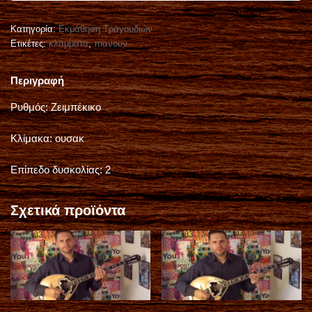
α
Πακέτα Μαθημάτων
:
Κατηγορία:
Εκμάθηση Τραγουδιών
Mp3 για εξάσκηση
Ετικέτες:
κλαμματα
,
πιανουν
Περιγραφή
Ρυθμός: Ζειμπέκικο
Κλίμακα: ουσακ
Επίπεδο δυσκολίας: 2
Σχετικά προϊόντα