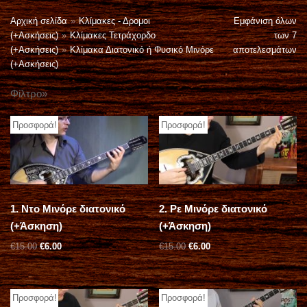
Μεταπηδήστε
Αρχική σελίδα
»
Κλίμακες - Δρομοι
Εμφάνιση όλων
στο
(+Ασκήσεις)
»
Κλίμακες Τετράχορδο
των 7
περιεχόμενο
(+Ασκήσεις)
»
Κλίμακα Διατονικό ή Φυσικό Μινόρε
αποτελεσμάτων
(+Ασκήσεις)
Φίλτρο»
Α
ΑΝ
ν
ΑΖ
Προσφορά!
Προσφορά!
ΉΤ
α
ΗΣ
ζ
Αρχική
Η
ή
Κατάστημα
τ
Κλίμακες – Δρόμοι (+Ασκήσεις)
η
1. Ντο Μινόρε διατονικό
2. Ρε Μινόρε διατονικό
Εκμάθηση Τραγουδιών
σ
(+Άσκηση)
(+Άσκηση)
η
Ρυθμολογία
€
15.00
€
6.00
€
15.00
€
6.00
γ
Ασκήσεις Τεχνικής & Δεξιοτεχνίας
ι
Εκμάθηση σε ταξίμια
α
Προσφορά!
Προσφορά!
Πακέτα Μαθημάτων
: